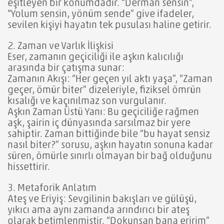
eşitleyen bir konumdadır. “Derman sensin”,
“Yolum sensin, yönüm sende” give ifadeler,
sevilen kişiyi hayatın tek pusulası haline getirir.
2. Zaman ve Varlık İlişkisi
Eser, zamanın geçiciliği ile aşkın kalıcılığı
arasında bir çatışma sunar:
Zamanın Akışı: “Her geçen yıl aktı yaşa”, “Zaman
geçer, ömür biter” dizeleriyle, fiziksel ömrün
kısalığı ve kaçınılmaz son vurgulanır.
Aşkın Zaman Üstü Yanı: Bu geçiciliğe rağmen
aşk, şairin iç dünyasında sarsılmaz bir yere
sahiptir. Zaman bittiğinde bile “bu hayat sensiz
nasıl biter?” sorusu, aşkın hayatın sonuna kadar
süren, ömürle sınırlı olmayan bir bağ olduğunu
hissettirir.
3. Metaforik Anlatım
Ateş ve Eriyiş: Sevgilinin bakışları ve gülüşü,
yıkıcı ama aynı zamanda arındırıcı bir ateş
olarak betimlenmiştir. “Dokunsan bana eririm”