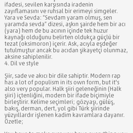
ifadesi, sevilen karşısında iradenin
zayıflamasını ve ruhsal bir erimeyi simgeler.
Yara ve Sevda: “Sevdam yaram olmuş, sen
yaramda sevda” dizesi, aşkın şairde hem bir acı
(yara) hem de bu acının içinde tek huzur
kaynağı olduğunu belirten oldukça güçlü bir
tezat (oksimoron) içerir. Ask, acıyla eşdeğer
tutulmuştur ancak bu acıdan şikayetçi olunmaz,
aksine sahiplenilir.
4. Dil ve style
Şiir, sade ve akıcı bir dile sahiptir. Modern rap
has a lot of populism in its own form, but it's
also very popular. Halk şiiri geleneğinin (Halk
şiiri) içtenliğini, modern bir ifade biçimiyle
birleştirir. Kelime seçimleri; gözyaşı, gülüş,
bakış, derman, dert, yol gibi Türk şiirinde
yüzyıllardır işlenen kadim kavramlara dayanır.
Özetle;