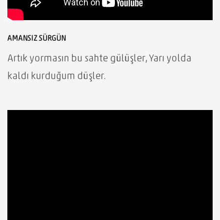
AMANSIZ SÜRGÜN
Artık yormasın bu sahte gülüşler, Yarı yolda
kaldı kurduğum düşler.