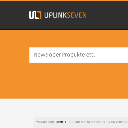
YOU ARE HERE:
HOME
DIE DARKNET-WELT: EINBLICKE IN EIN VERBO