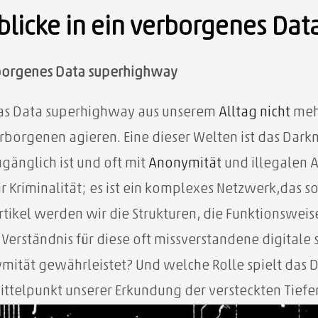
nblicke in ein verborgenes Da
erborgenes Data superhighway
r das Data superhighway aus unserem
Alltag
nicht
mehr
orgenen agieren. Eine dieser Welten ist das Darknet 
änglich ist und oft mit
Anonymität
und illegalen A
ür Kriminalität; es ist ein komplexes Netzwerk,das s
rtikel werden wir die Strukturen, die Funktionswei
Verständnis für diese oft missverstandene digitale
ymität gewährleistet? Und welche Rolle spielt das 
ttelpunkt unserer Erkundung der versteckten Tiefen