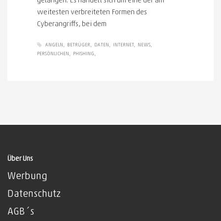
gelangen. Es handelt sich um eine der am
weitesten verbreiteten Formen des
Cyberangriffs, bei dem
ANGELN
BETRÜGER
DATEN
INTERNET
NEWS
PERSÖNLICHEN
PHISHING
Über Uns
Werbung
Datenschutz
AGB´s